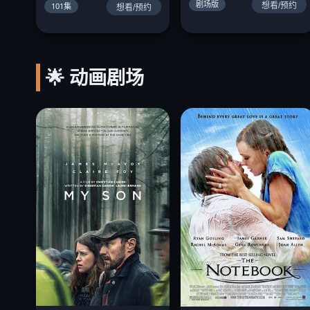
剧场版
想看/预约
101集
想看/预约
🌟 动画剧场