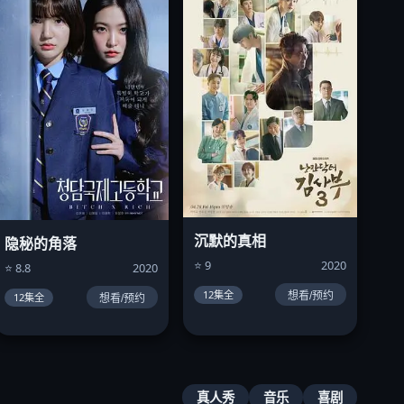
沉默的真相
隐秘的角落
⭐ 9
2020
⭐ 8.8
2020
12集全
想看/预约
12集全
想看/预约
真人秀
音乐
喜剧