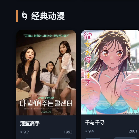
🌀 经典动漫
千与千寻
灌篮高手
⭐ 9.4
2001
⭐ 9.7
1993