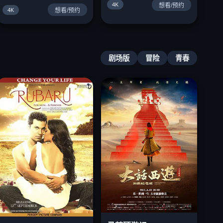
4K
想看/预约
4K
想看/预约
剧场版
冒险
青春