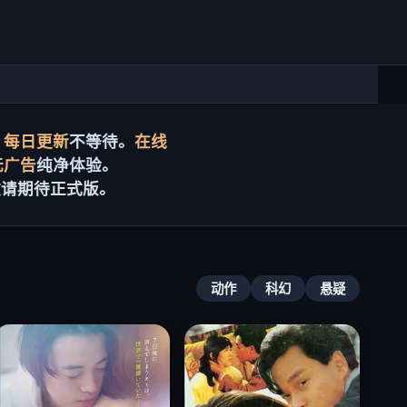
，
每日更新
不等待。
在线
无广告
纯净体验。
敬请期待正式版。
动作
科幻
悬疑